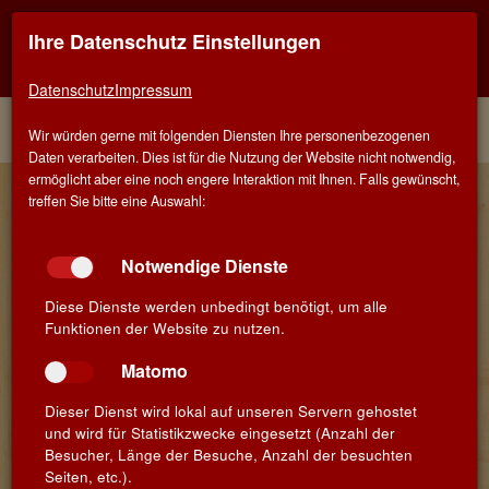
Ihre Datenschutz Einstellungen
Kontaktinfo
Navigati
EINER FÜR ALLE - ALLES FÜR WEIN IN MÜNCHEN-
TRUDERING
zeigen
zeigen
Datenschutz
Impressum
Menü
Kontakt
Home
Winzer
Wir würden gerne mit folgenden Diensten Ihre personenbezogenen
Daten verarbeiten. Dies ist für die Nutzung der Website nicht notwendig,
ermöglicht aber eine noch engere Interaktion mit Ihnen. Falls gewünscht,
Château de Durette - Jean Joly
treffen Sie bitte eine Auswahl:
Einige wählen den friedlichen Ruhestand an sonnigen Orten,
andere in der Nähe eines Kamins in einer gemütlichen Hütte. Und
Notwendige Dienste
es gibt schließlich diejenigen, die sich für eine neues Abenteuer
entscheiden. Diese Wahl traf Jean Joly, der sich völlig von
Diese Dienste werden unbedingt benötigt, um alle
Château de Durette begeistern lies. Es war eher das
Funktionen der Website zu nutzen.
Wiederaufleben einer Leidenschaft als Liebe auf den ersten Blick.
1964 fuhr er mit seiner Frau auf Hochzeitsreise durch das
Matomo
Beaujolais und entdeckte Château de Durette: Es war eine
Offenbarung für das Paar und sie fuhren mit einem Viertelfass
Dieser Dienst wird lokal auf unseren Servern gehostet
Beaujolais und einigen Freundschaftbändern im Gepäck zurück
und wird für Statistikzwecke eingesetzt (Anzahl der
nach Belgien. Die Zeit verging, Jean leitet 20 Jahre die
Besucher, Länge der Besuche, Anzahl der besuchten
Basketballmanschaft seiner Heimatstadt und gewinnt sogar die
Seiten, etc.).