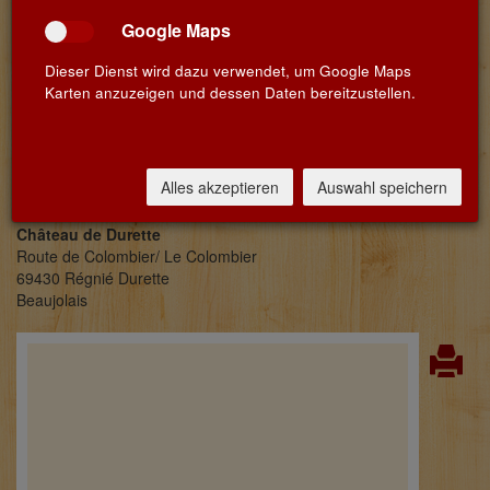
Europameisterschaft. Und 42 Jahre nach der Hochzeitsreise
übernimmt er, der eigentlich alles im Leben erreicht hat, das Haus
Google Maps
– das pompös „Château“ genannt wird – am Fluss Ardières.
Dieser Dienst wird dazu verwendet, um Google Maps
Er bereichert die Domäne durch den Kauf einiger renommierter
Karten anzuzeigen und dessen Daten bereitzustellen.
Weinberge in Cru-Lagen des Beaujolais und engagiert mehrere
sehr zuverlässige Önologen, um ein neues Kapitel im Beaujolais
aufzuschlagen, denn Jean sieht das gleiche Potential in dieser
Region wie einige renommierte Weinkritiker.
Alles akzeptieren
Auswahl speichern
Château de Durette
Route de Colombier/ Le Colombier
69430 Régnié Durette
Beaujolais