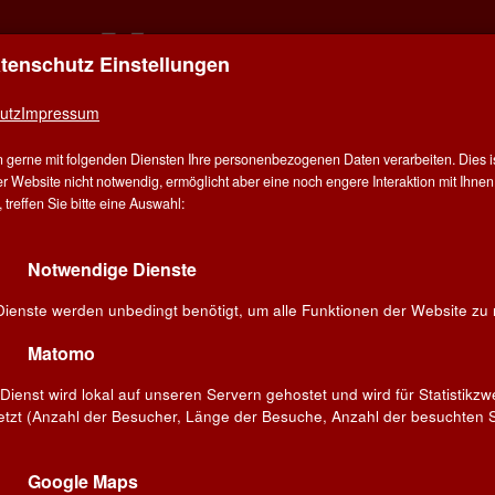
atenschutz Einstellungen
ER FÜR ALLE - ALLES FÜR WEIN IN MÜN
DERING
utz
Impressum
 gerne mit folgenden Diensten Ihre personenbezogenen Daten verarbeiten. Dies ist
E
ANGEBOT
WINZER
VERANSTALTUNGEN
BL
r Website nicht notwendig, ermöglicht aber eine noch engere Interaktion mit Ihnen.
treffen Sie bitte eine Auswahl:
Notwendige Dienste
ice Bel Colle
Dienste werden unbedingt benötigt, um alle Funktionen der Website zu 
nferrato, in einer außergewöhnlichen Weinbaulandschaft bei
Matomo
s Städtchen Alice Bel Colle. Hier schreiben die 150 Mitglieder der
le seit 1955 ihre Geschichte. Eine Geschichte, die auf 370
Dienst wird lokal auf unseren Servern gehostet und wird für Statistikz
utoren kontinuierlich nach Qualität suchen. Dabei haben sie die
etzt (Anzahl der Besucher, Länge der Besuche, Anzahl der besuchten S
ie besten Trauben ihres einzigartigen Weinbaugebiets auszusuchen
eren, um das feinste Aroma in ihren Wein zu bekommen. Ein
Alice Bel Colle ist bei Wein-Insidern in ganz Italien für
Google Maps
t und wird in einem Atemzug mit führenden, deutlich teureren