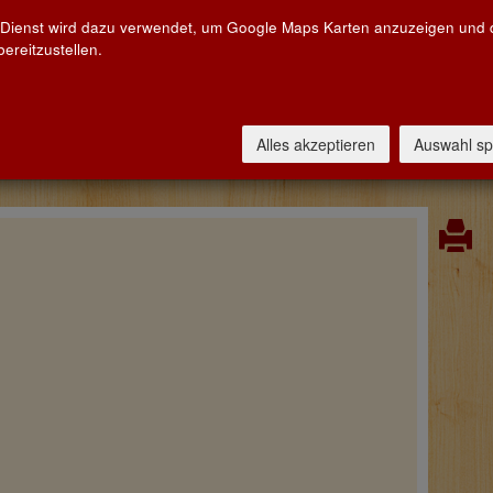
 Eine schöne Anerkennung für die engagierte Arbeit der
 Dienst wird dazu verwendet, um Google Maps Karten anzuzeigen und
a Reggio und Giuseppe Caviola mit ihrem gesamten Team.
ereitzustellen.
Alles akzeptieren
Auswahl sp