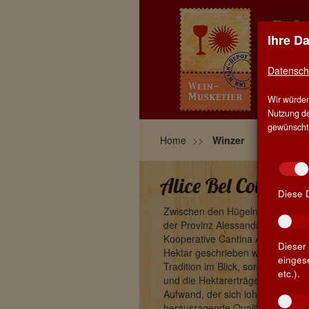
Ihre D
EIN
TRU
Datensch
Wir würden
HOM
Nutzung de
gewünscht, 
Home
Winzer
Alice Bel Colle - Al
Diese 
Zwischen den Hügeln des Alto Mo
der Provinz Alessandria, liegt da
Kooperative Cantina Alice Bel Col
Dieser 
Hektar geschrieben wird, deren A
einges
Tradition im Blick, sorgfältig d
etc.).
und die Hektarerträge zu reduzi
Aufwand, der sich lohnt. Der Name 
herausragende Qualitäten bekann