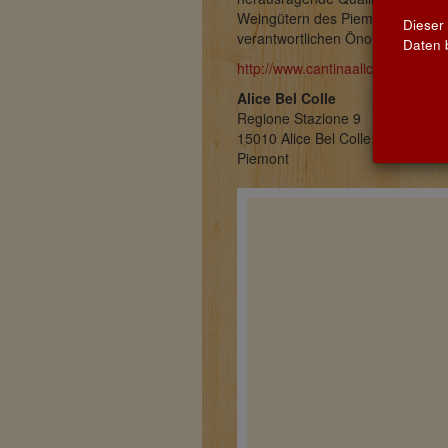
Weingütern des Piemont genannt.
Dieser
verantwortlichen Önologen Dian
Daten b
http://www.cantinaalicebc.it/en/
Alice Bel Colle
Regione Stazione 9
15010 Alice Bel Colle (AL)
Piemont