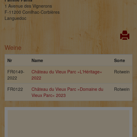
1 Avenue des Vignerons
F-11200 Conilhac-Corbières
Languedoc
Weine
Nr
Name
Sorte
FR0149-
Château du Vieux Parc »L'Héritage«
Rotwein
2022
2022
FR0122
Château du Vieux Parc »Domaine du
Rotwein
Vieux Parc« 2023