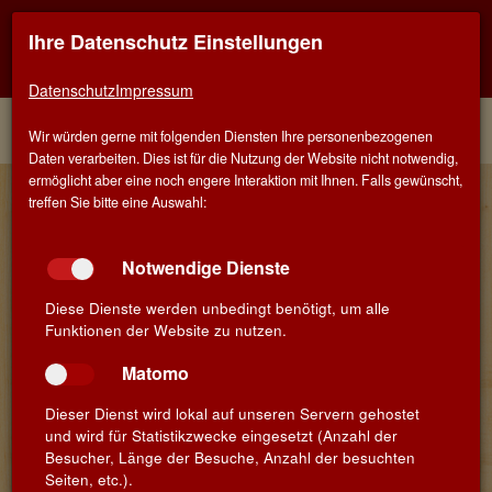
Ihre Datenschutz Einstellungen
Kontaktinfo
Navigati
EINER FÜR ALLE - ALLES FÜR WEIN IN MÜNCHEN-
TRUDERING
zeigen
zeigen
Datenschutz
Impressum
Menü
Kontakt
Home
Winzer
Wir würden gerne mit folgenden Diensten Ihre personenbezogenen
Daten verarbeiten. Dies ist für die Nutzung der Website nicht notwendig,
ermöglicht aber eine noch engere Interaktion mit Ihnen. Falls gewünscht,
Familie Panis - Château du Vieux
treffen Sie bitte eine Auswahl:
Parc
Notwendige Dienste
Château du Vieux Parc liegt in Conilhac-Corbières, einer kleinen
Gemeinde zwischen Narbonne und Carcassone in Südfrankreich.
Diese Dienste werden unbedingt benötigt, um alle
In dem prestigeträchtigen Terroir von Lézignan gedeihen hier
Funktionen der Website zu nutzen.
feine Weine von großer Reputation. Das Weingut ist seit sechs
Generation im Besitz der Familie Panis. Mit Louis Panis verbindet
Matomo
uns eine lange Freundschaft. Bereits seit vielen Jahren haben
seine Weine einen festen Platz in unserem Sortiment und
Dieser Dienst wird lokal auf unseren Servern gehostet
begeistern eine große Fangemeinde.
und wird für Statistikzwecke eingesetzt (Anzahl der
In der Zwischenzeit hat sein Sohn Guillaume die Verantwortung
Besucher, Länge der Besuche, Anzahl der besuchten
für das Familienweingut übernommen und das Resultat kann sich
Seiten, etc.).