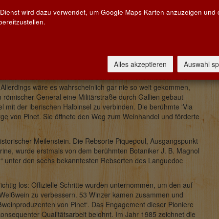
 Dienst wird dazu verwendet, um Google Maps Karten anzuzeigen und
ereitzustellen.
 Schritte vom Mittelmeer entfernt, liegt die Cave de l'Ormarine
e fünf Genossenschaften in Südfrankreich.
Alles akzeptieren
Auswahl sp
sich die Winzer von Pinet solidarisch zusammenschlossen und
Allerdings wäre es wahrscheinlich gar nie so weit gekommen,
n römischer General eine Militärstraße durch Gallien gebaut
sel mit der iberischen Halbinsel zu verbinden. Die berühmte 'Via
rge von Pinet. Sie öffnete den Weg zum Weinhandel und förderte
istorischer Meilenstein. Die Rebsorte Piquepoul, Ausgangspunkt
ine, wurde erstmals von dem berühmten Botaniker J. B. Magnol
m“ unter den sechs bekanntesten Rebsorten des Languedoc
chtig los: Offizielle Schritte wurden unternommen, um den auf
n Weißwein zu verbessern. 53 Winzer kamen zusammen und
ßweinproduzenten von Pinet‘. Das Engagement dieser Pioniere
nsequenter Qualitätsarbeit belohnt. Im Jahr 1985 zeichnet die