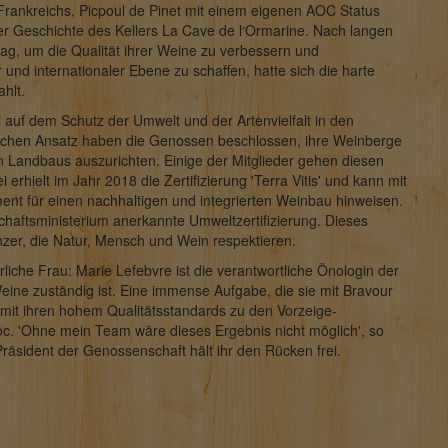
ankreichs, Picpoul de Pinet mit einem eigenen AOC Status
er Geschichte des Kellers La Cave de l‘Ormarine. Nach langen
lltag, um die Qualität ihrer Weine zu verbessern und
und internationaler Ebene zu schaffen, hatte sich die harte
hlt.
i auf dem Schutz der Umwelt und der Artenvielfalt in den
chen Ansatz haben die Genossen beschlossen, ihre Weinberge
n Landbaus auszurichten. Einige der Mitglieder gehen diesen
i erhielt im Jahr 2018 die Zertifizierung 'Terra Vitis' und kann mit
ment für einen nachhaltigen und integrierten Weinbau hinweisen.
schaftsministerium anerkannte Umweltzertifizierung. Dieses
inzer, die Natur, Mensch und Wein respektieren.
liche Frau: Marie Lefebvre ist die verantwortliche Önologin der
r Weine zuständig ist. Eine immense Aufgabe, die sie mit Bravour
 mit ihren hohem Qualitätsstandards zu den Vorzeige-
. 'Ohne mein Team wäre dieses Ergebnis nicht möglich', so
räsident der Genossenschaft hält ihr den Rücken frei.