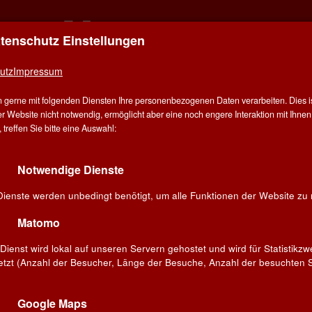
atenschutz Einstellungen
ER FÜR ALLE - ALLES FÜR WEIN IN MÜN
DERING
utz
Impressum
 gerne mit folgenden Diensten Ihre personenbezogenen Daten verarbeiten. Dies ist
E
ANGEBOT
WINZER
VERANSTALTUNGEN
BL
r Website nicht notwendig, ermöglicht aber eine noch engere Interaktion mit Ihnen.
treffen Sie bitte eine Auswahl:
Notwendige Dienste
 - Marie Lefebvre & Grégory Farras
Dienste werden unbedingt benötigt, um alle Funktionen der Website zu 
Matomo
Dienst wird lokal auf unseren Servern gehostet und wird für Statistikz
etzt (Anzahl der Besucher, Länge der Besuche, Anzahl der besuchten S
Google Maps