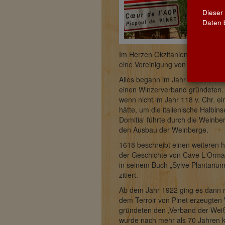
Dieser
Daten b
Im Herzen Okzitaniens, nur wenige
eine Vereinigung von mittlerweil
Alles begann im Jahr 1922, als 
einen Winzerverband gründeten. 
wenn nicht im Jahr 118 v. Chr. ei
hätte, um die italienische Halbin
Domitia' führte durch die Weinbe
den Ausbau der Weinberge.
1618 beschreibt einen weiteren h
der Geschichte von Cave L‘Ormar
in seinem Buch „Sylve Plantariu
zitiert.
Ab dem Jahr 1922 ging es dann ri
dem Terroir von Pinet erzeugte
gründeten den ‚Verband der Wei
wurde nach mehr als 70 Jahren ko