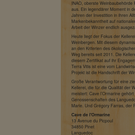
INAO, oberste Weinbaubehörde Fr
aus. Ein legendärer Moment in d
Jahren der Investition in ihren A
Markenbekanntheit auf nationaler 
Arbeit der Winzer endlich ausgeza
Heute liegt der Fokus der Kellere
Weinbergen. Mit diesem dynamis
an den Kriterien des ökologische
Weg bereits seit 2011. Die Kellere
diesem Zertifikat auf ihr Engage
Terra Vitis ist eine vom Landwirt
Projekt ist die Handschrift der W
Große Verantwortung für eine zier
Kellerei, die für die Qualität de
meistert: Cave l’Ormarine gehört
Genossenschaften des Languedoc
Marie. Und Grégory Farras, der P
Cave de l'Ormarine
13 Avenue du Picpoul
34850 Pinet
Languedoc