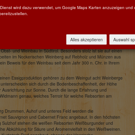
 Dienst wird dazu verwendet, um Google Maps Karten anzuzeigen und
ereitzustellen.
ngut Baron Widmann im Familienbesitz. Das Anwesen, dessen
gelegt wurden, befindet sich mit der Eigenbaukellerei inmitten
Alles akzeptieren
Auswahl sp
uch Wohnsitz der Familie. Seit vielen Generationen betreibt die
Obst- und Weinbau in Südtirol. Besonders stolz ist sie auf einen
Arbeiten im Nockerischen Weinberg auf Rebholz und Münzen aus
ein Beweis für den Weinbau seit dem Jahr 300 n. Chr. in Ihrem
einen Essigproduktion gehören zu dem Weingut acht Weinberge
e unterscheiden sich durch die Bodenbeschaffenheit, der Höhe
r Ausrichtung zur Sonne. Durch die lange Erfahrung und
n Widmann genau, welches Terroir für welche Rebsorten am
rg Drummen, Auhof und unteres Feld werden die
rnet Sauvignon und Cabernet Franc angebaut. In den höchsten
 Sulzhof stehen die weißen Rebsorten Weißburgunder und
iche Abkühlung für Säure und Aromenvielfalt in den Weißweinen.