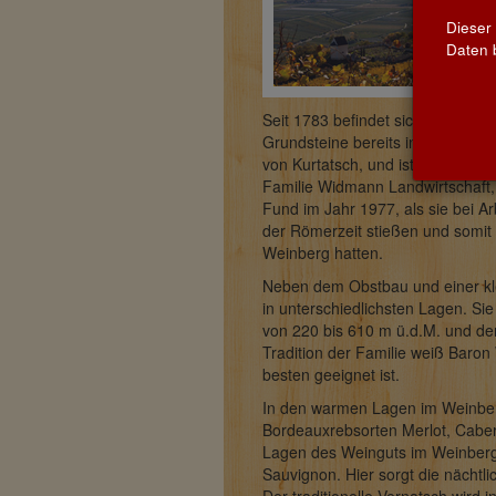
Dieser
Daten b
Seit 1783 befindet sich das Wei
Grundsteine bereits in der Gotik 
von Kurtatsch, und ist zugleich a
Familie Widmann Landwirtschaft, 
Fund im Jahr 1977, als sie bei 
der Römerzeit stießen und somit 
Weinberg hatten.
Neben dem Obstbau und einer kl
in unterschiedlichsten Lagen. Si
von 220 bis 610 m ü.d.M. und de
Tradition der Familie weiß Baro
besten geeignet ist.
In den warmen Lagen im Weinbe
Bordeauxrebsorten Merlot, Cabe
Lagen des Weinguts im Weinberg
Sauvignon. Hier sorgt die nächtl