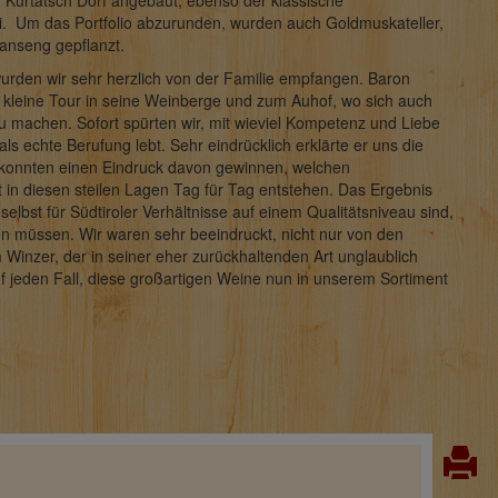
in Kurtatsch Dorf angebaut, ebenso der klassische
. Um das Portfolio abzurunden, wurden auch Goldmuskateller,
anseng gepflanzt.
urden wir sehr herzlich von der Familie empfangen. Baron
 kleine Tour in seine Weinberge und zum Auhof, wo sich auch
zu machen. Sofort spürten wir, mit wieviel Kompetenz und Liebe
s echte Berufung lebt. Sehr eindrücklich erklärte er uns die
 konnten einen Eindruck davon gewinnen, welchen
 in diesen steilen Lagen Tag für Tag entstehen. Das Ergebnis
selbst für Südtiroler Verhältnisse auf einem Qualitätsniveau sind,
en müssen. Wir waren sehr beeindruckt, nicht nur von den
Winzer, der in seiner eher zurückhaltenden Art unglaublich
auf jeden Fall, diese großartigen Weine nun in unserem Sortiment