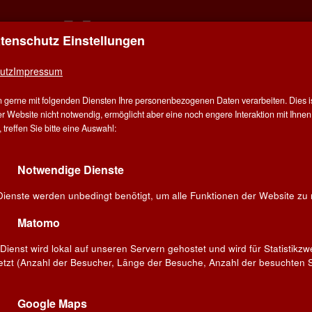
atenschutz Einstellungen
ER FÜR ALLE - ALLES FÜR WEIN IN MÜN
DERING
utz
Impressum
 gerne mit folgenden Diensten Ihre personenbezogenen Daten verarbeiten. Dies ist
E
ANGEBOT
WINZER
VERANSTALTUNGEN
BL
r Website nicht notwendig, ermöglicht aber eine noch engere Interaktion mit Ihnen.
treffen Sie bitte eine Auswahl:
Notwendige Dienste
idmann - Andreas Widmann
Dienste werden unbedingt benötigt, um alle Funktionen der Website zu 
Matomo
Dienst wird lokal auf unseren Servern gehostet und wird für Statistikz
etzt (Anzahl der Besucher, Länge der Besuche, Anzahl der besuchten S
Google Maps