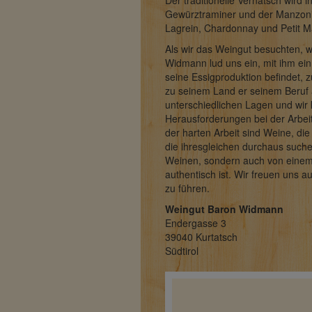
Der traditionelle Vernatsch wird 
Gewürztraminer und der Manzoni
Lagrein, Chardonnay und Petit M
Als wir das Weingut besuchten, w
Widmann lud uns ein, mit ihm ein
seine Essigproduktion befindet, 
zu seinem Land er seinem Beruf al
unterschiedlichen Lagen und wir
Herausforderungen bei der Arbeit
der harten Arbeit sind Weine, die 
die ihresgleichen durchaus such
Weinen, sondern auch von einem 
authentisch ist. Wir freuen uns 
zu führen.
Weingut Baron Widmann
Endergasse 3
39040 Kurtatsch
Südtirol