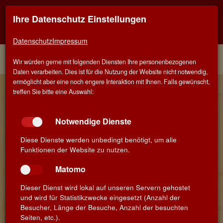
Ihre Datenschutz Einstellungen
Kontaktinfo
Navigati
EINER FÜR ALLE - ALLES FÜR WEIN IN MÜNCHEN-
TRUDERING
zeigen
zeigen
Datenschutz
Impressum
Menü
Kontakt
Home
Winzer
Wir würden gerne mit folgenden Diensten Ihre personenbezogenen
Daten verarbeiten. Dies ist für die Nutzung der Website nicht notwendig,
ermöglicht aber eine noch engere Interaktion mit Ihnen. Falls gewünscht,
Château de l'Eclair - SICAREX
treffen Sie bitte eine Auswahl:
Château de l'Eclair
Boulevard Victor Vermorel 210
Notwendige Dienste
FR - 69661 Villefranche
Beaujolais
Diese Dienste werden unbedingt benötigt, um alle
Funktionen der Website zu nutzen.
Matomo
Dieser Dienst wird lokal auf unseren Servern gehostet
und wird für Statistikzwecke eingesetzt (Anzahl der
Besucher, Länge der Besuche, Anzahl der besuchten
Seiten, etc.).