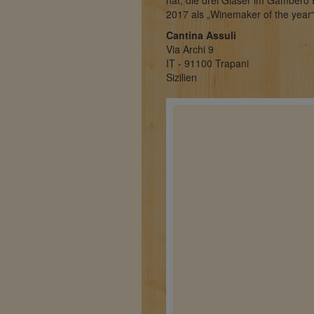
hat, die drei Gläser im Gambero
2017 als „Winemaker of the year
Cantina Assuli
Via Archi 9
IT - 91100 Trapani
Sizilien