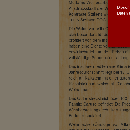
Moderne Weinbearbeitungstechnik
Dieser
Ausdruckskraft der Weine steige
Daten b
Kontraste Siziliens wiederspiegeln
100% Siciliano DOC.
Die Weine von Villa Carumè werde
sich besonders für den Anbau von
profitiert von dem insular-medite
haben eine Dichte von ca. 5000 
bewirtschaftet, um den Reben ein
vollständige Sonneneinstrahlung 
Das insulare-mediterrane Klima i
Jahresdurchschnitt liegt bei 18°C
reich an Kalkstein mit einer gute
Kieselsteine auszeichnet. Die leh
Weinanbau.
Das Gut erstreckt sich über 100 
Familie Caruso befindet. Die Prod
Weinherstellungstechniken ausgest
Boden respektiert.
Weinmacher (Önologe) von Villa C