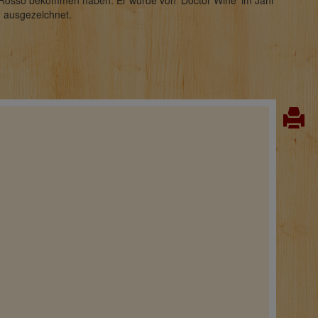
 Rosso bekommen haben. Er wurde von 'Doctor Wine' im Jahr
“ ausgezeichnet.