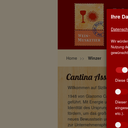
Ihre D
EIN
TRU
Datensch
Wir würden
HOM
Nutzung de
gewünscht, 
Home
Winzer
Cantina Assuli - A
Diese 
Willkommen auf Sizilien
1948 von Giacomo Caruso gegrün
geführt. Mit Energie und Entschl
Dieser 
Identität des Ursprungsgebietes 
einges
fördern, um das große aromatisch
etc.).
neues Bewusstsein und Wissen übe
zur Unternehmensphilosophie wie