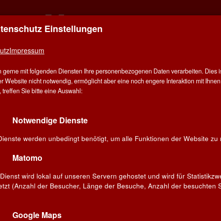
atenschutz Einstellungen
ER FÜR ALLE - ALLES FÜR WEIN IN MÜN
DERING
utz
Impressum
 gerne mit folgenden Diensten Ihre personenbezogenen Daten verarbeiten. Dies ist
E
ANGEBOT
WINZER
VERANSTALTUNGEN
BL
r Website nicht notwendig, ermöglicht aber eine noch engere Interaktion mit Ihnen.
treffen Sie bitte eine Auswahl:
Notwendige Dienste
ssuli Baglio Srl
Dienste werden unbedingt benötigt, um alle Funktionen der Website zu 
Matomo
det, wird die Cantina Assuli heute von seinem Sohn Roberto
ossenheit versucht der Familienbetrieb den Grundsatz der
Dienst wird lokal auf unseren Servern gehostet und wird für Statistikz
durch Steigerung der Produktion sizilianischer Rebstöcke zu
etzt (Anzahl der Besucher, Länge der Besuche, Anzahl der besuchten S
e Erbe zu schützen, das diese Insel so einzigartig macht. Ein
r das typische Terroir Siziliens zu verbreiten, gehört genauso
Google Maps
 das Bestreben eine stets herausragende Qualität zu erzielen.