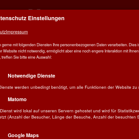
atenschutz Einstellungen
ER FÜR ALLE - ALLES FÜR WEIN IN MÜN
DERING
utz
Impressum
 gerne mit folgenden Diensten Ihre personenbezogenen Daten verarbeiten. Dies ist
E
ANGEBOT
WINZER
VERANSTALTUNGEN
BL
r Website nicht notwendig, ermöglicht aber eine noch engere Interaktion mit Ihnen.
treffen Sie bitte eine Auswahl:
Notwendige Dienste
- Château Gloria
Dienste werden unbedingt benötigt, um alle Funktionen der Website zu 
Matomo
Dienst wird lokal auf unseren Servern gehostet und wird für Statistikz
etzt (Anzahl der Besucher, Länge der Besuche, Anzahl der besuchten S
Google Maps