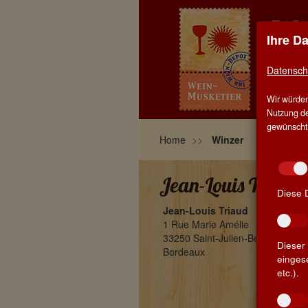
Ihre D
EIN
TRU
Datensch
Wir würden
HOM
Nutzung de
gewünscht, 
Home
Winzer
Jean-Louis Triaud 
Diese 
Jean-Louis Triaud
1 Rue Marie Amélie
33250 Saint-Julien-Beychevelle
Dieser 
Bordeaux
einges
etc.).