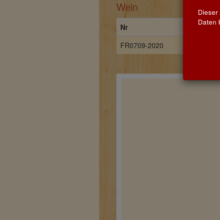
Wein
Dieser
Daten b
Nr
Name
FR0709-2020
Château