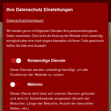
Ihre Datenschutz Einstellungen
Kontaktinfo
Navigati
EINER FÜR ALLE - ALLES FÜR WEIN IN MÜNCHEN-
TRUDERING
zeigen
zeigen
Datenschutz
Impressum
Menü
Kontakt
Home
Winzer
Wir würden gerne mit folgenden Diensten Ihre personenbezogenen
Daten verarbeiten. Dies ist für die Nutzung der Website nicht notwendig,
ermöglicht aber eine noch engere Interaktion mit Ihnen. Falls gewünscht,
Juan Manuel - Torre de Barreda
treffen Sie bitte eine Auswahl:
Die aktuelle Bodega wurde 1945 von Don Manuel de la Barreda
gegründet und wird heute in der dritten Generation von Juan
Notwendige Dienste
Manuel geleitet. Er modernisierte nicht nur die Etiketten sondern
etablierte auch moderne Technik im Keller, die von dem jungen
Diese Dienste werden unbedingt benötigt, um alle
Önologen Jaume Tarazona bestens genutzt wird.
Die 160 ha
Funktionen der Website zu nutzen.
Weinberge befinden sich auf 700 m Meereshöhe und sind in drei
unterschiedliche Parzellen aufgeteilt, denn das Ziel der Bodega ist
Matomo
es, den Charakter des Terroirs optimal zum Ausdruck zu bringen.
Dieser Dienst wird lokal auf unseren Servern gehostet
Juan Manuel
und wird für Statistikzwecke eingesetzt (Anzahl der
C/Ramalazo 2
Besucher, Länge der Besuche, Anzahl der besuchten
ES - 45880 Coral del Almaguer (Toledo)
Seiten, etc.).
Kastilien