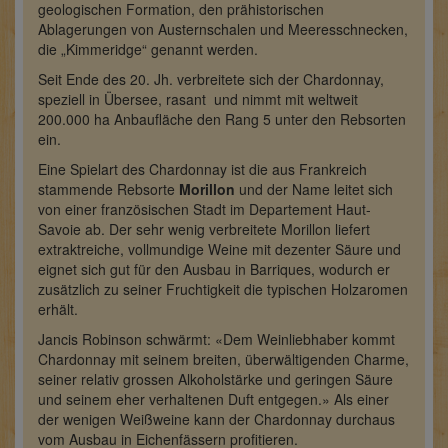
geologischen Formation, den prähistorischen
Ablagerungen von Austernschalen und Meeresschnecken,
die „Kimmeridge“ genannt werden.
Seit Ende des 20. Jh. verbreitete sich der Chardonnay,
speziell in Übersee, rasant und nimmt mit weltweit
200.000 ha Anbaufläche den Rang 5 unter den Rebsorten
ein.
Eine Spielart des Chardonnay ist die aus Frankreich
stammende Rebsorte
Morillon
und der Name leitet sich
von einer französischen Stadt im Departement Haut-
Savoie ab. Der sehr wenig verbreitete Morillon liefert
extraktreiche, vollmundige Weine mit dezenter Säure und
eignet sich gut für den Ausbau in Barriques, wodurch er
zusätzlich zu seiner Fruchtigkeit die typischen Holzaromen
erhält.
Jancis Robinson schwärmt: «Dem Weinliebhaber kommt
Chardonnay mit seinem breiten, überwältigenden Charme,
seiner relativ grossen Alkoholstärke und geringen Säure
und seinem eher verhaltenen Duft entgegen.» Als einer
der wenigen Weißweine kann der Chardonnay durchaus
vom Ausbau in Eichenfässern profitieren.