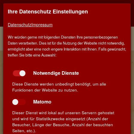
Ihre Datenschutz Einstellungen
Kontaktinfo
Navigati
EINER FÜR ALLE - ALLES FÜR WEIN IN MÜNCHEN-
TRUDERING
zeigen
zeigen
Datenschutz
Impressum
Menü
Kontakt
Home
Weine
Weisse Rebsorten
Wir würden gerne mit folgenden Diensten Ihre personenbezogenen
Weinberater
Chardonnay
Daten verarbeiten. Dies ist für die Nutzung der Website nicht notwendig,
ermöglicht aber eine noch engere Interaktion mit Ihnen. Falls gewünscht,
treffen Sie bitte eine Auswahl:
Finden Sie Ihren Lieblingswein!
Suchbegriff
Suchen
Notwendige Dienste
Diese Dienste werden unbedingt benötigt, um alle
Funktionen der Website zu nutzen.
Chardonnay
Matomo
Dieser Dienst wird lokal auf unseren Servern gehostet
Im Chardonnay verbinden sich alle glücklichen Umstände:
und wird für Statistikzwecke eingesetzt (Anzahl der
die Winzer haben ihn gerne, weil er relativ problemlos zu
Besucher, Länge der Besuche, Anzahl der besuchten
kultivieren ist. Die Kellermeister sind vom Chardonnay so
Seiten, etc.).
fasziniert, weil er sehr gestaltungsfähig ist. Und wir alle