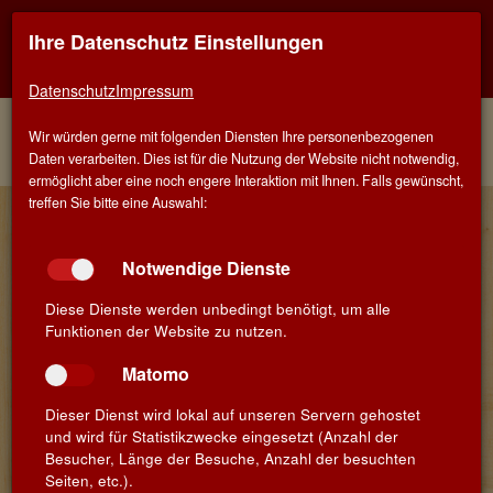
Ihre Datenschutz Einstellungen
Kontaktinfo
Navigati
EINER FÜR ALLE - ALLES FÜR WEIN IN MÜNCHEN-
TRUDERING
zeigen
zeigen
Datenschutz
Impressum
Menü
Kontakt
Home
Weine
Rote Rebsorten
Wir würden gerne mit folgenden Diensten Ihre personenbezogenen
Weinberater
Monastrell
Daten verarbeiten. Dies ist für die Nutzung der Website nicht notwendig,
ermöglicht aber eine noch engere Interaktion mit Ihnen. Falls gewünscht,
treffen Sie bitte eine Auswahl:
Finden Sie Ihren Lieblingswein!
Suchbegriff
Suchen
Notwendige Dienste
Diese Dienste werden unbedingt benötigt, um alle
Funktionen der Website zu nutzen.
Monastrell - roter Liebling aus Spanien
Matomo
Dieser Dienst wird lokal auf unseren Servern gehostet
Monastrell ist eine klassische Mittelmeer-Rebsorte
und wird für Statistikzwecke eingesetzt (Anzahl der
spanischen Ursprungs, die über 2.000 Jahre Zeit hatte,
Besucher, Länge der Besuche, Anzahl der besuchten
sich an schwierige klimatische Gegebenheiten
Seiten, etc.).
anzupassen.