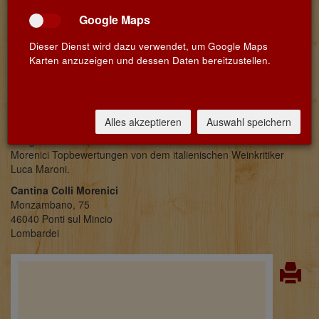
garantieren sie heute bekannte, regionstypische Weine wie
Google Maps
Custoza, Chiaretto, Chardonnay und Pinot Grigio von bester
Güte. Alle Weine der Cantina spiegeln die Typizität der Gegend
Dieser Dienst wird dazu verwendet, um Google Maps
wider. Durch ihre Eleganz und Modernität sind sie gut mit
Karten anzuzeigen und dessen Daten bereitzustellen.
verschiedenen Speisen kombinierbar. Wir haben sehr lange nach
einer Kooperative gesucht, die verantwortungsvoll und fair in
Hinblick auf ihre Mitglieder agiert und ebenso respektvoll mit der
Natur umgeht. Die lange Suche hat sich gelohnt – wir sind sicher,
diese Weine werden auch Sie begeistern!
Alles akzeptieren
Auswahl speichern
Übrigens: Seit vielen Jahren erhalten die Weine der Cantina Colli
Morenici Topbewertungen von dem italienischen Weinkritiker
Luca Maroni.
Cantina Colli Morenici
Monzambano, 75
46040 Ponti sul Mincio
Lombardei