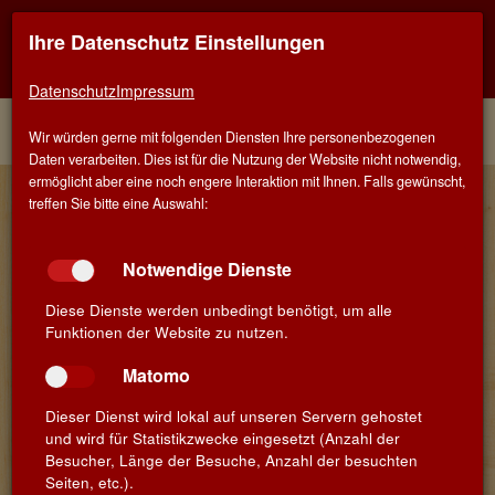
Ihre Datenschutz Einstellungen
Kontaktinfo
Navigati
EINER FÜR ALLE - ALLES FÜR WEIN IN MÜNCHEN-
TRUDERING
zeigen
zeigen
Datenschutz
Impressum
Menü
Kontakt
Home
Winzer
Wir würden gerne mit folgenden Diensten Ihre personenbezogenen
Daten verarbeiten. Dies ist für die Nutzung der Website nicht notwendig,
ermöglicht aber eine noch engere Interaktion mit Ihnen. Falls gewünscht,
Cantina Colli Morenici - Paolo
treffen Sie bitte eine Auswahl:
Posenato & Michele Peroni
Notwendige Dienste
Die Genossenschaft Cantina Colli Morenici befindet sich in Ponti
sul Mincio, einem Dorf in der Lombardei im Süden des Gardasees
Diese Dienste werden unbedingt benötigt, um alle
gelegen. Die Weinberge in dieser hügeligen Landschaft, der 'Colli
Funktionen der Website zu nutzen.
Mantovani' sind mit einer eigenen Garda DOC gekrönt. Denn das
einzigartige Terroir der Gegend mit der Beschaffenheit von Boden
Matomo
und Klima ist für den Weinbau optimal geeignet.
Seit der Gründung 1959 arbeiten die Genossen der Cantina Colli
Dieser Dienst wird lokal auf unseren Servern gehostet
Morenici mit Leidenschaft und Einsatzfreude, um eine hohe
und wird für Statistikzwecke eingesetzt (Anzahl der
Qualität ihrer Weine zu erreichen. Unterstützt von strengen
Besucher, Länge der Besuche, Anzahl der besuchten
Kontrollen mit einer ständigen Modernisierungsstrategie
Seiten, etc.).