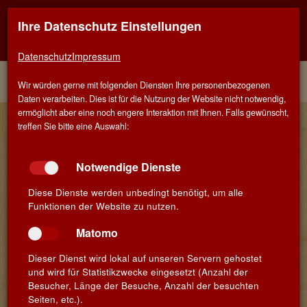
Ihre Datenschutz Einstellungen
Kontaktinfo
Navigati
EINER FÜR ALLE - ALLES FÜR WEIN IN MÜNCHEN-
TRUDERING
zeigen
zeigen
Datenschutz
Impressum
Menü
Kontakt
Home
Winzer
Wir würden gerne mit folgenden Diensten Ihre personenbezogenen
Daten verarbeiten. Dies ist für die Nutzung der Website nicht notwendig,
ermöglicht aber eine noch engere Interaktion mit Ihnen. Falls gewünscht,
Unsere Winzer aus Nahe
treffen Sie bitte eine Auswahl:
Notwendige Dienste
Diese Dienste werden unbedingt benötigt, um alle
Funktionen der Website zu nutzen.
Matomo
Dieser Dienst wird lokal auf unseren Servern gehostet
und wird für Statistikzwecke eingesetzt (Anzahl der
Besucher, Länge der Besuche, Anzahl der besuchten
Seiten, etc.).