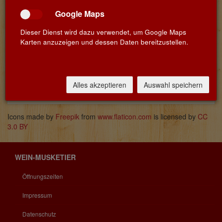
Google Maps
Dieser Dienst wird dazu verwendet, um Google Maps
Karten anzuzeigen und dessen Daten bereitzustellen.
Name
Land
Info
Götz
Nahe
Die Rieslinge des Weinguts Göttelmann
Blessing
gehören für uns zu den besten
Alles akzeptieren
Auswahl speichern
Rieslingen Deutschlands.
Icons made by
Freepik
from
www.flaticon.com
is licensed by
CC
3.0 BY
WEIN-MUSKETIER
Öffnungszeiten
Impressum
Datenschutz